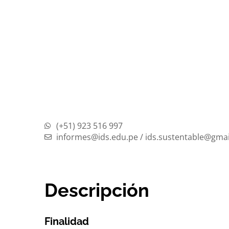
(+51) 923 516 997
informes@ids.edu.pe / ids.sustentable@gma
Descripción
Finalidad