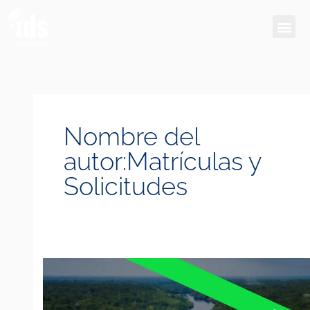
Ir
Me
al
contenido
Nombre del
autor:Matrículas y
Solicitudes
Curso
de
Especialización
Gestión