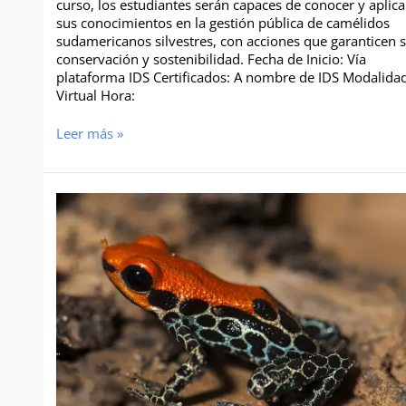
curso, los estudiantes serán capaces de conocer y aplica
sus conocimientos en la gestión pública de camélidos
sudamericanos silvestres, con acciones que garanticen 
conservación y sostenibilidad. Fecha de Inicio: Vía
plataforma IDS Certificados: A nombre de IDS Modalida
Virtual Hora:
Leer más »
Curso
de
Especialización
Gestión
y
Manejo
de
Fauna
Silvestre