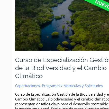
de
la
Biodiversidad
y
el
Cambio
Climático
Curso de Especialización Gesti
de la Biodiversidad y el Cambio
Climático
Capacitaciones
,
Programas
/
Matrículas y Solicitudes
Curso de Especialización Gestión de la Biodiversidad y e
Cambio Climático La biodiversidad y el cambio climátic
representan desafíos clave para el desarrollo sostenible
la gestión ambiental. Este curso de especialización ofrec