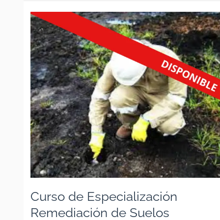
Curso
de
Especialización
Remediación
de
Suelos
Contaminados
por
Hidrocarburos
Curso de Especialización
Remediación de Suelos