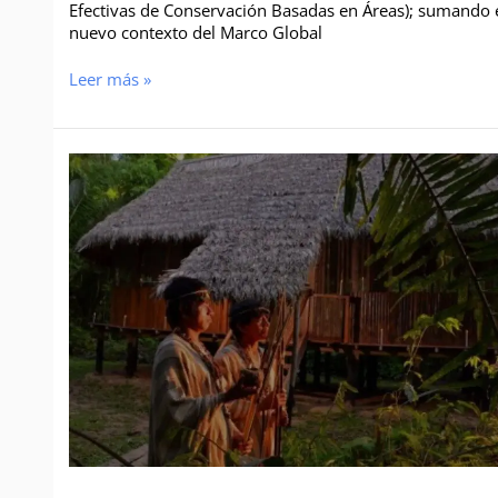
Efectivas de Conservación Basadas en Áreas); sumando 
nuevo contexto del Marco Global
Leer más »
Curso
de
Especialización
Participación
y
Gobernanza
en
Áreas
Naturales
Protegidas