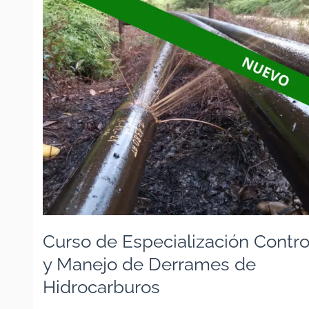
de
Especialización
Control
y
Manejo
de
Derrames
de
Hidrocarburos
Curso de Especialización Contro
y Manejo de Derrames de
Hidrocarburos