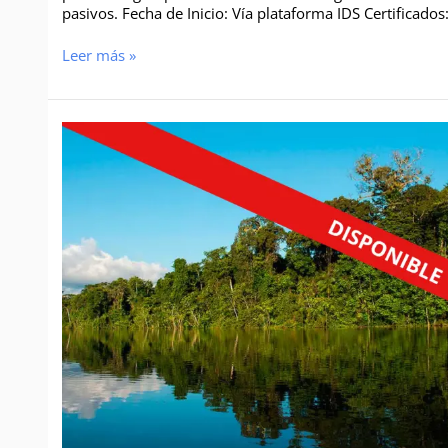
pasivos. Fecha de Inicio: Vía plataforma IDS Certificados
Leer más »
Curso
de
Especialización
Formulación
y
evaluación
de
proyectos
de
inversión
pública
sobre
diversidad
biológica