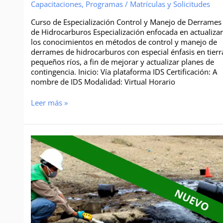
Capacitaciones
,
Programas
/
Matrículas y Solicitudes
Curso de Especialización Control y Manejo de Derrames
de Hidrocarburos Especialización enfocada en actualiza
los conocimientos en métodos de control y manejo de
derrames de hidrocarburos con especial énfasis en tierr
pequeños ríos, a fin de mejorar y actualizar planes de
contingencia. Inicio: Vía plataforma IDS Certificación: A
nombre de IDS Modalidad: Virtual Horario
Leer más »
Curso
de
Especialización
Manejo
de
Pasivos
Ambientales
por
Hidrocarburos